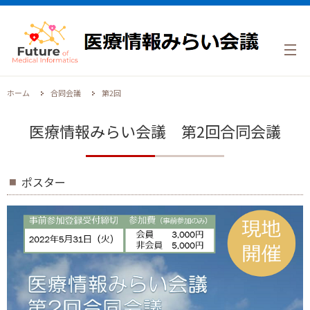
メ
ニ
ュ
ー
を
ホーム
合同会議
第2回
開
く
医療情報みらい会議 第2回合同会議
ポスター